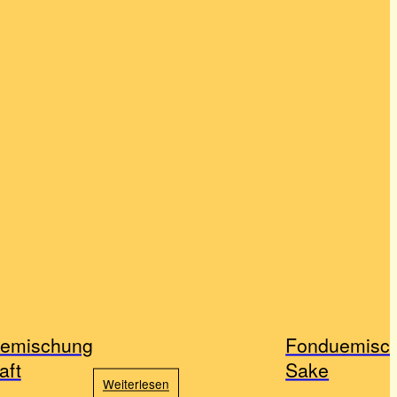
emischung
Fonduemisc
aft
Sake
Weiterlesen