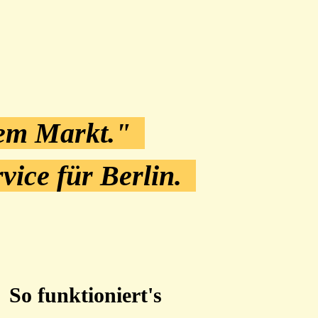
dem Markt."
rvice
für Berlin.
So funktioniert's