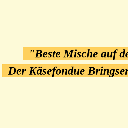
"Beste Mische auf 
Der Käsefondue Bringse