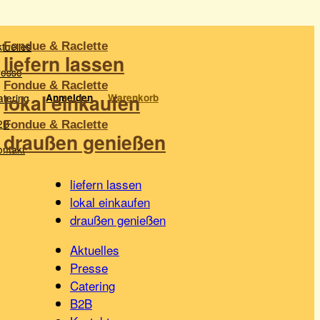
tuelles
liefern lassen
resse
lokal einkaufen
atering
Anmelden
Warenkorb
2B
draußen genießen
ontakt
liefern lassen
lokal einkaufen
draußen genießen
Aktuelles
Presse
Catering
B2B