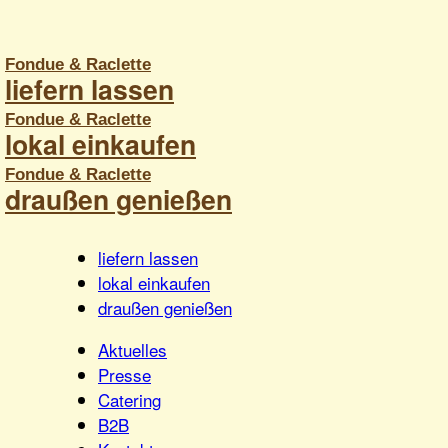
tuelles
liefern lassen
resse
lokal einkaufen
atering
Anmelden
Warenkorb
2B
draußen genießen
ontakt
liefern lassen
lokal einkaufen
draußen genießen
Aktuelles
Presse
Catering
B2B