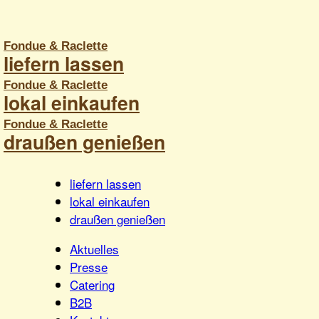
tuelles
liefern lassen
resse
lokal einkaufen
atering
Anmelden
Warenkorb
2B
draußen genießen
ontakt
liefern lassen
lokal einkaufen
draußen genießen
Aktuelles
Presse
Catering
B2B