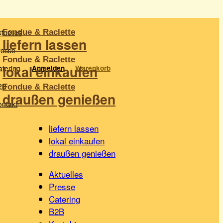
tuelles
liefern lassen
resse
lokal einkaufen
atering
Anmelden
Warenkorb
2B
draußen genießen
ontakt
liefern lassen
lokal einkaufen
draußen genießen
Aktuelles
Presse
Catering
B2B